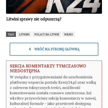
Litwini sprawy nie odpuszczą?
TAGI
LITWINI
POLACY NA LITWIE
WILNO
WRÓĆ NA STRONĘ GŁÓWNĄ
SEKCJA KOMENTARZY TYMCZASOWO
NIEDOSTĘPNA
W związku z przygotowaniami do uruchomienia
platformy wsparcia portalu Kresy24.pl oraz walką
z zalewem toksycznych treści, możliwość
komentowania została czasowo zawieszona. Już
wkrótce przywrócimy sekcję komentarzy w nowej,
kulturalnej formule – jako przestrzeń dostępną