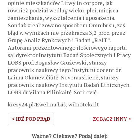
opinie mieszkańców Litwy in corpore, jak
również podział według wieku, płci, miejsca
zamieszkania, wykształcenia i uposażenia.
Sondaż zrealizowano sposobem Omnibusu, zaś
błąd w wynikach nie przekracza 3,2 proc. przez
Grupę Analiz Rynkowych i Badań „RAIT”.
Autorami prezentowanego ilościowego raportu
są: dyrektor Instytutu Badań Społecznych i Pracy
LOBS prof. Bogusław Grużewski, starszy
pracownik naukowy tego Instytutu docent dr
Laima Okunevičiūtė-Neverauskienė, starszy
pracownik naukowy Instytutu Badań Etnicznych
LOBS dr Vilana Pilinkaitė-Sotirovič.
kresy24.pl/Ewelina Łaś, wilnoteka.lt
< IDŹ POD PRĄD
ZOBACZ INNY >
Ważne? Ciekawe? Podaj dalej: