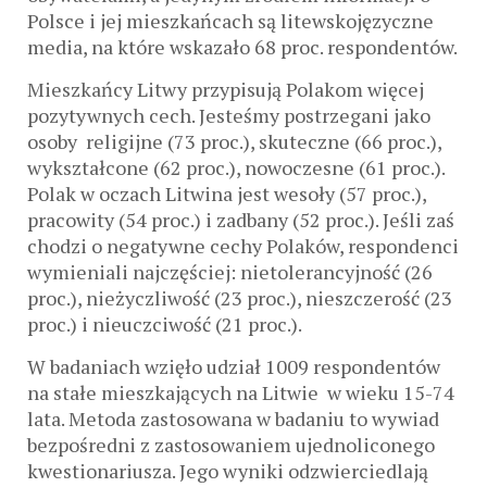
Polsce i jej mieszkańcach są litewskojęzyczne
media, na które wskazało 68 proc. respondentów.
Mieszkańcy Litwy przypisują Polakom więcej
pozytywnych cech. Jesteśmy postrzegani jako
osoby religijne (73 proc.), skuteczne (66 proc.),
wykształcone (62 proc.), nowoczesne (61 proc.).
Polak w oczach Litwina jest wesoły (57 proc.),
pracowity (54 proc.) i zadbany (52 proc.). Jeśli zaś
chodzi o negatywne cechy Polaków, respondenci
wymieniali najczęściej: nietolerancyjność (26
proc.), nieżyczliwość (23 proc.), nieszczerość (23
proc.) i nieuczciwość (21 proc.).
W badaniach wzięło udział 1009 respondentów
na stałe mieszkających na Litwie w wieku 15-74
lata. Metoda zastosowana w badaniu to wywiad
bezpośredni z zastosowaniem ujednoliconego
kwestionariusza. Jego wyniki odzwierciedlają