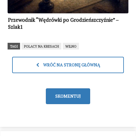
Przewodnik “Wędrówki po Grodzieńszczyźnie” –
Szlak1
TAGI
POLACY NA KRESACH
WILNO
WRÓĆ NA STRONĘ GŁÓWNĄ
SKOMENTUJ