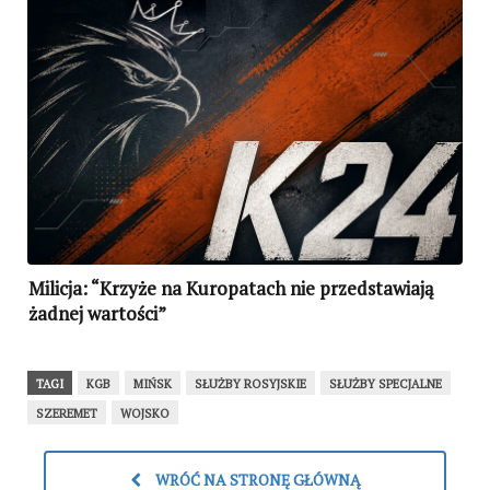
Milicja: “Krzyże na Kuropatach nie przedstawiają
żadnej wartości”
TAGI
KGB
MIŃSK
SŁUŻBY ROSYJSKIE
SŁUŻBY SPECJALNE
SZEREMET
WOJSKO
WRÓĆ NA STRONĘ GŁÓWNĄ