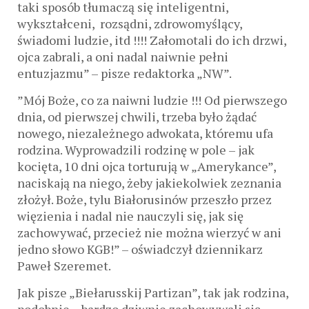
taki sposób tłumaczą się inteligentni,
wykształceni, rozsądni, zdrowomyślący,
świadomi ludzie, itd !!!! Załomotali do ich drzwi,
ojca zabrali, a oni nadal naiwnie pełni
entuzjazmu” – pisze redaktorka „NW”.
”Mój Boże, co za naiwni ludzie !!! Od pierwszego
dnia, od pierwszej chwili, trzeba było żądać
nowego, niezależnego adwokata, któremu ufa
rodzina. Wyprowadzili rodzinę w pole – jak
kocięta, 10 dni ojca torturują w „Amerykance”,
naciskają na niego, żeby jakiekolwiek zeznania
złożył. Boże, tylu Białorusinów przeszło przez
więzienia i nadal nie nauczyli się, jak się
zachowywać, przecież nie można wierzyć w ani
jedno słowo KGB!” – oświadczył dziennikarz
Paweł Szeremet.
Jak pisze „Biełarusskij Partizan”, tak jak rodzina,