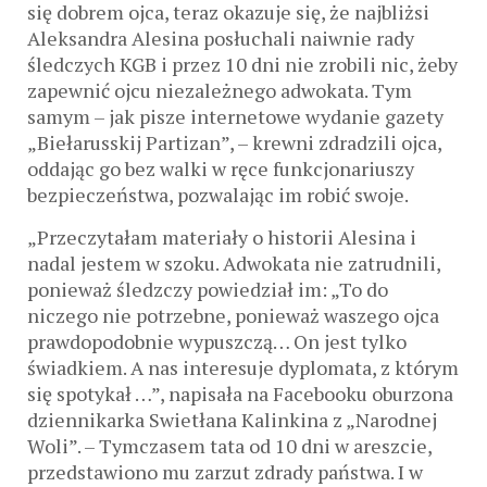
się dobrem ojca, teraz okazuje się, że najbliżsi
Aleksandra Alesina posłuchali naiwnie rady
śledczych KGB i przez 10 dni nie zrobili nic, żeby
zapewnić ojcu niezależnego adwokata. Tym
samym – jak pisze internetowe wydanie gazety
„Biełarusskij Partizan”, – krewni zdradzili ojca,
oddając go bez walki w ręce funkcjonariuszy
bezpieczeństwa, pozwalając im robić swoje.
„Przeczytałam materiały o historii Alesina i
nadal jestem w szoku. Adwokata nie zatrudnili,
ponieważ śledzczy powiedział im: „To do
niczego nie potrzebne, ponieważ waszego ojca
prawdopodobnie wypuszczą… On jest tylko
świadkiem. A nas interesuje dyplomata, z którym
się spotykał …”, napisała na Facebooku oburzona
dziennikarka Swietłana Kalinkina z „Narodnej
Woli”. – Tymczasem tata od 10 dni w areszcie,
przedstawiono mu zarzut zdrady państwa. I w