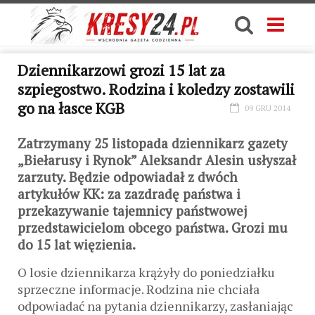
Dziennikarzowi grozi 15 lat za
szpiegostwo. Rodzina i koledzy zostawili
go na łasce KGB
09 GRU 2014
Zatrzymany 25 listopada dziennikarz gazety
„Biełarusy i Rynok” Aleksandr Alesin usłyszał
zarzuty. Będzie odpowiadał z dwóch
artykułów KK: za zazdradę państwa i
przekazywanie tajemnicy państwowej
przedstawicielom obcego państwa. Grozi mu
do 15 lat więzienia.
O losie dziennikarza krążyły do poniedziałku
sprzeczne informacje. Rodzina nie chciała
odpowiadać na pytania dziennikarzy, zasłaniając