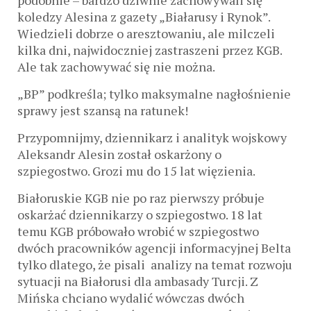
podobnie – bardzo dziwnie zachowywali się
koledzy Alesina z gazety „Białarusy i Rynok”.
Wiedzieli dobrze o aresztowaniu, ale milczeli
kilka dni, najwidoczniej zastraszeni przez KGB.
Ale tak zachowywać się nie można.
„BP” podkreśla; tylko maksymalne nagłośnienie
sprawy jest szansą na ratunek!
Przypomnijmy, dziennikarz i analityk wojskowy
Aleksandr Alesin został oskarżony o
szpiegostwo. Grozi mu do 15 lat więzienia.
Białoruskie KGB nie po raz pierwszy próbuje
oskarżać dziennikarzy o szpiegostwo. 18 lat
temu KGB próbowało wrobić w szpiegostwo
dwóch pracowników agencji informacyjnej Belta
tylko dlatego, że pisali analizy na temat rozwoju
sytuacji na Białorusi dla ambasady Turcji. Z
Mińska chciano wydalić wówczas dwóch