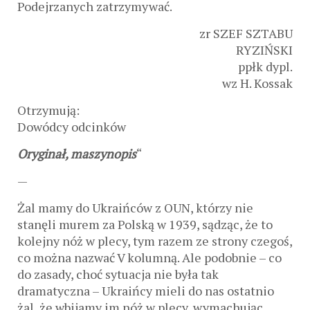
Podejrzanych zatrzymywać.
zr SZEF SZTABU
RYZIŃSKI
ppłk dypl.
wz H. Kossak
Otrzymują:
Dowódcy odcinków
Oryginał, maszynopis
“
—
Żal mamy do Ukraińców z OUN, którzy nie
stanęli murem za Polską w 1939, sądząc, że to
kolejny nóż w plecy, tym razem ze strony czegoś,
co można nazwać V kolumną. Ale podobnie – co
do zasady, choć sytuacja nie była tak
dramatyczna – Ukraińcy mieli do nas ostatnio
żal, że wbijamy im nóż w plecy, wymachując