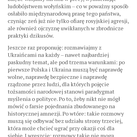
ludobójstwem wołyńskim – co w poważny sposób
osłabiło międzynarodową prasę tego państwa,
czyniąc zeń już nie tylko ofiarę rosyjskiej agresji,
ale również ojczyznę uwikłanych w zbrodnicze
praktyki dzikusów.
Jeszcze raz proponuję: rozmawiajmy z
Ukraińcami na każdy – nawet najbardziej
paskudny temat, ale pod trzema warunkami: po
pierwsze Polska i Ukraina muszą być naprawdę
wolne, naprawdę bezpieczne i naprawdę
rządzone przez ludzi, dla których pojęcie
tożsamości narodowej stanowi paradygmat
myślenia o polityce. Po to, żeby nikt nie mógł
mówić o farsie pojednania zbudowanego na
historycznej amnezji. Po wtóre: takie rozmowy
muszą się odbywać bez udziału strony trzeciej,
która może chcieć ugrać przy okazji coś dla
siebie. I wreszcie: rozmowy takie nie mogą