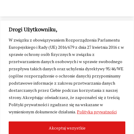
Drogi Użytkowniku,
W związku z obowiązywaniem Rozporządzenia Parlamentu
Europejskiego i Rady (UE) 2016/679 z dnia 27 kwietnia 2016 r. w
sprawie ochrony osób fizycznych w związku z
przetwarzaniem danych osobowych i w sprawie swobodnego
przepływu takich danych oraz uchylenia dyrektywy 95/46/WE
(ogólne rozporządzenie o ochronie danych) przypominamy
podstawowe informacje z zakresu przetwarzania danych
dostarczanych przez Ciebie podczas korzystania z naszej
strony. Akceptując oświadczasz, że zapoznałeś się z treścią
Polityki prywatności i zgadzasz się na wskazane w
Zmień ustawienia cookies
wymienionym dokumencie działania.
Polityka prywatności
Akceptuj wszystkie
©
Kresy24.pl
2026. Wszelkie Prawa Zastrzeżone.
O nas i Kontakt
|