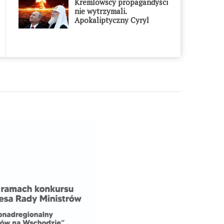
Kremlowscy propagandyści
nie wytrzymali.
Apokaliptyczny Cyryl
przesadził