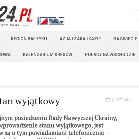
REGION BAŁTYKU
AZJA I ZAKAUKAZIE
NA ŚWIECIE
SOWA
KALENDARIUM KRESÓW
POLACY NA WSCHODZIE
tan wyjątkowy
21 STY 2014
nym posiedzeniu Rady Najwyższej Ukrainy,
wprowadzenie stanu wyjątkowego, jest
w są o tym powiadamiani telefonicznie –