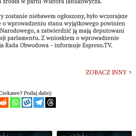
a źródła w partii Wiktora Janukowycza.
y zostanie niebawem ogłoszony, było wczorajsze
ję o wprowadzeniu stanu wyjątkowego powinien
 Narodowego, a zatwierdzić ją mają deputowani
sji parlamentu. Z wnioskiem o wprowadzenie
ja Rada Obwodowa – informuje Espreso.TV.
ZOBACZ INNY >
iekawe? Podaj dalej: