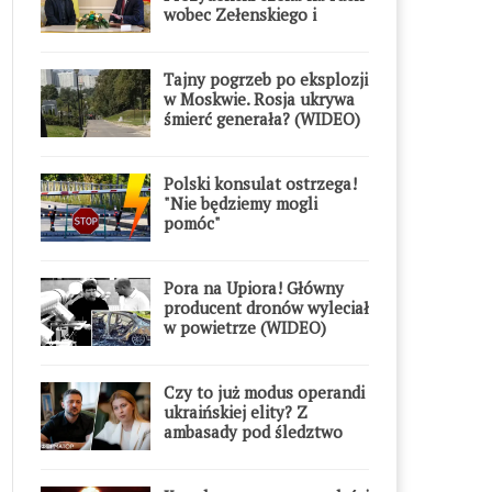
wobec Zełenskiego i
Orderu Orła Białego
Tajny pogrzeb po eksplozji
w Moskwie. Rosja ukrywa
śmierć generała? (WIDEO)
Polski konsulat ostrzega!
"Nie będziemy mogli
pomóc"
Pora na Upiora! Główny
producent dronów wyleciał
w powietrze (WIDEO)
Czy to już modus operandi
ukraińskiej elity? Z
ambasady pod śledztwo