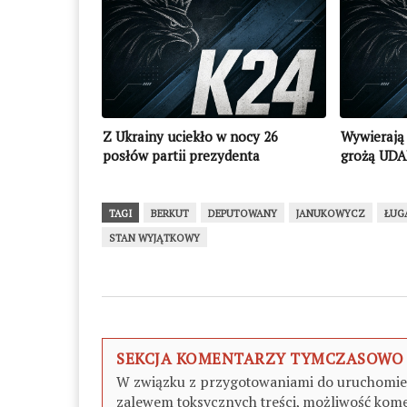
Z Ukrainy uciekło w nocy 26
Wywierają 
posłów partii prezydenta
grożą UD
TAGI
BERKUT
DEPUTOWANY
JANUKOWYCZ
ŁUG
STAN WYJĄTKOWY
SEKCJA KOMENTARZY TYMCZASOWO
W związku z przygotowaniami do uruchomieni
zalewem toksycznych treści, możliwość kome