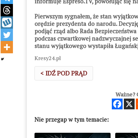
informuje Espreso.TV, powołując się n
Pierwszym sygnałem, że stan wyjątkow
orędzie prezydenta do narodu. Decyz
podjąć rząd albo Rada Bezpieczeństwa
podczas czwartkowej nadzwyczajnej se
stanu wyjątkowego wystapiła Ługańsk
Kresy24.pl
< IDŹ POD PRĄD
Ważne? C
Nie przegap w tym temacie: