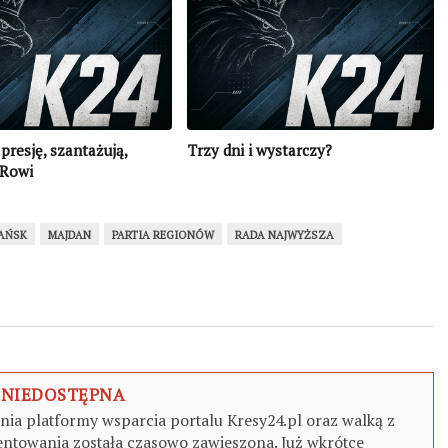
presję, szantażują,
Trzy dni i wystarczy?
ARowi
AŃSK
MAJDAN
PARTIA REGIONÓW
RADA NAJWYŻSZA
 NIEDOSTĘPNA
a platformy wsparcia portalu Kresy24.pl oraz walką z
ntowania została czasowo zawieszona. Już wkrótce