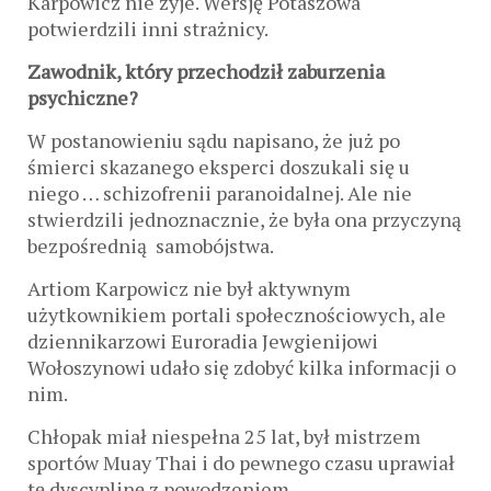
Karpowicz nie żyje. Wersję Potaszowa
potwierdzili inni strażnicy.
Zawodnik, który przechodził zaburzenia
psychiczne?
W postanowieniu sądu napisano, że już po
śmierci skazanego eksperci doszukali się u
niego … schizofrenii paranoidalnej. Ale nie
stwierdzili jednoznacznie, że była ona przyczyną
bezpośrednią samobójstwa.
Artiom Karpowicz nie był aktywnym
użytkownikiem portali społecznościowych, ale
dziennikarzowi Euroradia Jewgienijowi
Wołoszynowi udało się zdobyć kilka informacji o
nim.
Chłopak miał niespełna 25 lat, był mistrzem
sportów Muay Thai i do pewnego czasu uprawiał
tę dyscyplinę z powodzeniem.