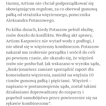
tiurmy, Artiom nie chciał podporządkować się
obowiązującym regułom, za co oberwał gumową
pałką od strażnika więziennego, porucznika
Aleksandra Potaszowego.
Po kilku dniach, kiedy Potaszow pełnił służbę,
znów doszło do konfliktu. Według akt sprawy,
Artiom Karpowicz nie wytarł wody z podłogi, i
nie ubrał się w więzienny kombinezon. Potaszow
nakazał mu zrobienie porządku i wrócił do celi
po pewnym czasie, ale okazało się, że więzień
znów nie posłuchał. Jak wskazano w wyroku sądu,
„funkcjonariusz zamiast sporządzić raport dla
komendanta więzienia, naniósł na więźnia 10
ciosów gumową pałką i pięściami. Więzień –
napisano w postanowqieniu sądu, został takimi
działaniami doprowadzony do rozpaczy i
popełnił samobójstwo przez powieszenie się na
rękawie kombinezonu”.