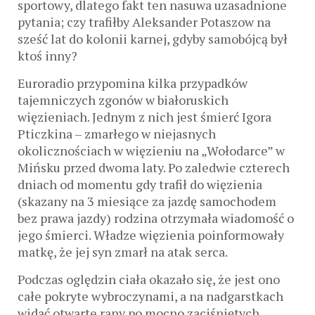
sportowy, dlatego fakt ten nasuwa uzasadnione
pytania; czy trafiłby Aleksander Potaszow na
sześć lat do kolonii karnej, gdyby samobójcą był
ktoś inny?
Euroradio przypomina kilka przypadków
tajemniczych zgonów w białoruskich
więzieniach. Jednym z nich jest śmierć Igora
Pticzkina – zmarłego w niejasnych
okolicznościach w więzieniu na „Wołodarce” w
Mińsku przed dwoma laty. Po zaledwie czterech
dniach od momentu gdy trafił do więzienia
(skazany na 3 miesiące za jazdę samochodem
bez prawa jazdy) rodzina otrzymała wiadomość o
jego śmierci. Władze więzienia poinformowały
matkę, że jej syn zmarł na atak serca.
Podczas oględzin ciała okazało się, że jest ono
całe pokryte wybroczynami, a na nadgarstkach
widać otwarte rany po mocno zaciśniętych