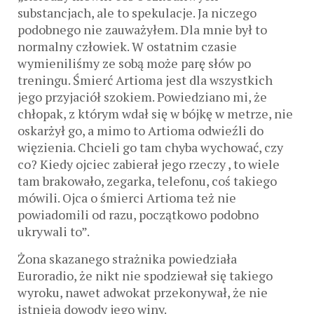
substancjach, ale to spekulacje. Ja niczego
podobnego nie zauważyłem. Dla mnie był to
normalny człowiek. W ostatnim czasie
wymieniliśmy ze sobą może parę słów po
treningu. Śmierć Artioma jest dla wszystkich
jego przyjaciół szokiem. Powiedziano mi, że
chłopak, z którym wdał się w bójkę w metrze, nie
oskarżył go, a mimo to Artioma odwieźli do
więzienia. Chcieli go tam chyba wychować, czy
co? Kiedy ojciec zabierał jego rzeczy , to wiele
tam brakowało, zegarka, telefonu, coś takiego
mówili. Ojca o śmierci Artioma też nie
powiadomili od razu, początkowo podobno
ukrywali to”.
Żona skazanego strażnika powiedziała
Euroradio, że nikt nie spodziewał się takiego
wyroku, nawet adwokat przekonywał, że nie
istnieją dowody jego winy.