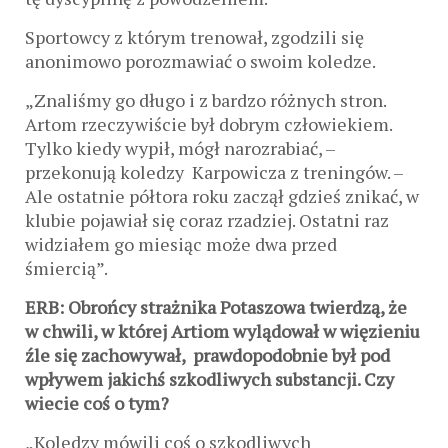
Sportowcy z którym trenował, zgodzili się
anonimowo porozmawiać o swoim koledze.
„Znaliśmy go długo i z bardzo różnych stron.
Artom rzeczywiście był dobrym człowiekiem.
Tylko kiedy wypił, mógł narozrabiać, –
przekonują koledzy Karpowicza z treningów. –
Ale ostatnie półtora roku zaczął gdzieś znikać, w
klubie pojawiał się coraz rzadziej. Ostatni raz
widziałem go miesiąc może dwa przed
śmiercią”.
ERB: Obrońcy strażnika Potaszowa twierdzą, że
w chwili, w której Artiom wylądował w więzieniu
źle się zachowywał, prawdopodobnie był pod
wpływem jakichś szkodliwych substancji. Czy
wiecie coś o tym?
„Koledzy mówili coś o szkodliwych