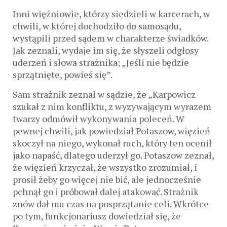
Inni więźniowie, którzy siedzieli w karcerach, w
chwili, w której dochodziło do samosądu,
wystąpili przed sądem w charakterze świadków.
Jak zeznali, wydaje im się, że słyszeli odgłosy
uderzeń i słowa strażnika; „Jeśli nie będzie
sprzątnięte, powieś się”.
Sam strażnik zeznał w sądzie, że „Karpowicz
szukał z nim konfliktu, z wyzywającym wyrazem
twarzy odmówił wykonywania poleceń. W
pewnej chwili, jak powiedział Potaszow, więzień
skoczył na niego, wykonał ruch, który ten ocenił
jako napaść, dlatego uderzył go. Potaszow zeznał,
że więzień krzyczał, że wszystko zrozumiał, i
prosił żeby go więcej nie bić, ale jednocześnie
pchnął go i próbował dalej atakować. Strażnik
znów dał mu czas na posprzątanie celi. Wkrótce
po tym, funkcjonariusz dowiedział się, że