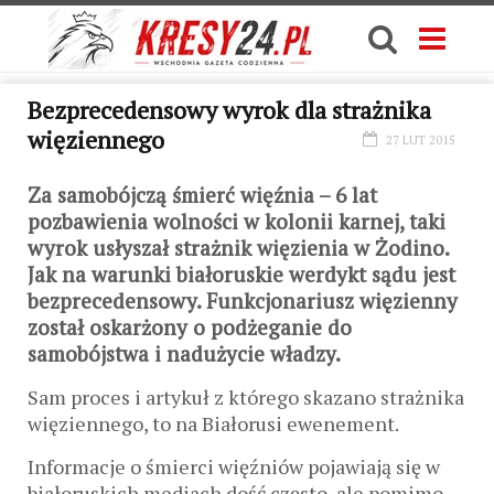
Bezprecedensowy wyrok dla strażnika
więziennego
27 LUT 2015
Za samobójczą śmierć więźnia – 6 lat
pozbawienia wolności w kolonii karnej, taki
wyrok usłyszał strażnik więzienia w Żodino.
Jak na warunki białoruskie werdykt sądu jest
bezprecedensowy. Funkcjonariusz więzienny
został oskarżony o podżeganie do
samobójstwa i nadużycie władzy.
Sam proces i artykuł z którego skazano strażnika
więziennego, to na Białorusi ewenement.
Informacje o śmierci więźniów pojawiają się w
białoruskich mediach dość często, ale pomimo