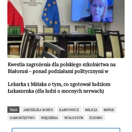
Kwestia zagrożenia dla polskiego szkolnictwa na
Białorusi – ponad podziałami politycznymi w
Polsce
Lekarka z Mińska o tym, co zgotował ludziom
Łukaszenka (dla ludzi o mocnych nerwach)
TAGI
ANDŻELIKA BORYS
KARPOWICZ
MILICJA
MIŃSK
SAMOBÓJSTWO
WIĘZIENIA
WOŁOSZYN
ŻODINO