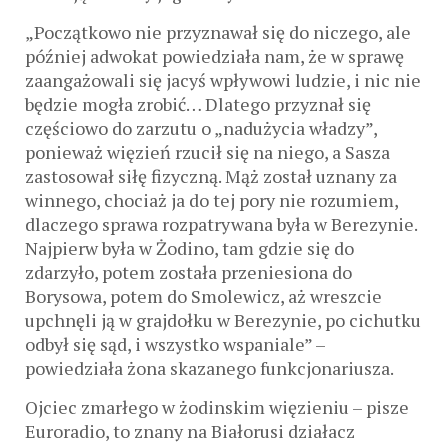
„Początkowo nie przyznawał się do niczego, ale
później adwokat powiedziała nam, że w sprawę
zaangażowali się jacyś wpływowi ludzie, i nic nie
będzie mogła zrobić… Dlatego przyznał się
częściowo do zarzutu o „nadużycia władzy”,
ponieważ więzień rzucił się na niego, a Sasza
zastosował siłę fizyczną. Mąż został uznany za
winnego, chociaż ja do tej pory nie rozumiem,
dlaczego sprawa rozpatrywana była w Berezynie.
Najpierw była w Żodino, tam gdzie się do
zdarzyło, potem została przeniesiona do
Borysowa, potem do Smolewicz, aż wreszcie
upchnęli ją w grajdołku w Berezynie, po cichutku
odbył się sąd, i wszystko wspaniale” –
powiedziała żona skazanego funkcjonariusza.
Ojciec zmarłego w żodinskim więzieniu – pisze
Euroradio, to znany na Białorusi działacz