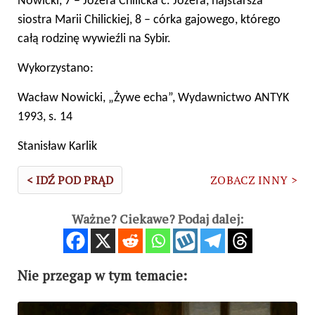
Nowicki, 7 – Józefa Chilicka c. Józefa, najstarsza
siostra Marii Chilickiej, 8 – córka gajowego, którego
całą rodzinę wywieźli na Sybir.
Wykorzystano:
Wacław Nowicki, „Żywe echa”, Wydawnictwo ANTYK
1993, s. 14
Stanisław Karlik
< IDŹ POD PRĄD
ZOBACZ INNY >
Ważne? Ciekawe? Podaj dalej:
Nie przegap w tym temacie: