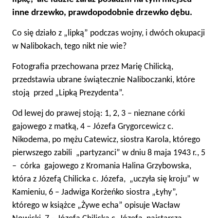
inne drzewko, prawdopodobnie drzewko dębu.
Co się działo z „lipką” podczas wojny, i dwóch okupacji
w Nalibokach, tego nikt nie wie?
Fotografia przechowana przez Marię Chilicką,
przedstawia ubrane świątecznie Naliboczanki, które
stoją przed „Lipką Prezydenta”.
Od lewej do prawej stoją: 1, 2, 3 – nieznane córki
gajowego z matką, 4 – Józefa Grygorcewicz c.
Nikodema, po mężu Catewicz, siostra Karola, którego
pierwszego zabili „partyzanci” w dniu 8 maja 1943 r., 5
– córka gajowego z Kromania Halina Grzybowska,
która z Józefą Chilicka c. Józefa, „uczyła się kroju” w
Kamieniu, 6 – Jadwiga Korżeńko siostra „Łyhy”,
którego w książce „Żywe echa” opisuje Wacław