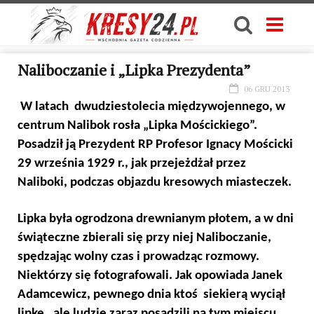
Naliboczanie i „Lipka Prezydenta”
06 GRU 2013
W latach dwudziestolecia międzywojennego, w
centrum Nalibok rosła „Lipka Mościckiego”.
Posadził ją Prezydent RP Profesor Ignacy Mościcki
29 września 1929 r., jak przejeżdżał przez
Naliboki, podczas objazdu kresowych miasteczek.
Lipka była ogrodzona drewnianym płotem, a w dni
świąteczne zbierali się przy niej Naliboczanie,
spędzając wolny czas i prowadząc rozmowy.
Niektórzy się fotografowali. Jak opowiada Janek
Adamcewicz, pewnego dnia ktoś siekierą wyciął
lipkę, ale ludzie zaraz posadzili na tym miejscu