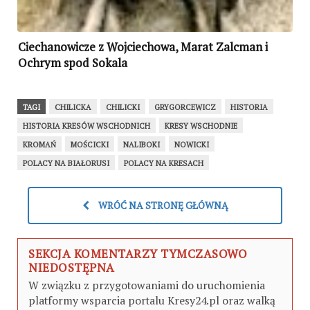
Ciechanowicze z Wojciechowa, Marat Zalcman i
Ochrym spod Sokala
TAGI
CHILICKA
CHILICKI
GRYGORCEWICZ
HISTORIA
HISTORIA KRESÓW WSCHODNICH
KRESY WSCHODNIE
KROMAŃ
MOŚCICKI
NALIBOKI
NOWICKI
POLACY NA BIAŁORUSI
POLACY NA KRESACH
WRÓĆ NA STRONĘ GŁÓWNĄ
SEKCJA KOMENTARZY TYMCZASOWO
NIEDOSTĘPNA
W związku z przygotowaniami do uruchomienia
platformy wsparcia portalu Kresy24.pl oraz walką