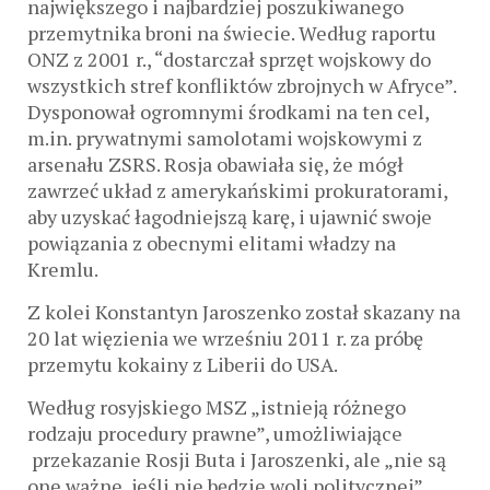
największego i najbardziej poszukiwanego
przemytnika broni na świecie. Według raportu
ONZ z 2001 r., “dostarczał sprzęt wojskowy do
wszystkich stref konfliktów zbrojnych w Afryce”.
Dysponował ogromnymi środkami na ten cel,
m.in. prywatnymi samolotami wojskowymi z
arsenału ZSRS. Rosja obawiała się, że mógł
zawrzeć układ z amerykańskimi prokuratorami,
aby uzyskać łagodniejszą karę, i ujawnić swoje
powiązania z obecnymi elitami władzy na
Kremlu.
Z kolei Konstantyn Jaroszenko
został skazany na
20 lat więzienia
we wrześniu 2011 r. za próbę
przemytu kokainy z Liberii do USA.
Według rosyjskiego MSZ „istnieją różnego
rodzaju procedury prawne”, umożliwiające
przekazanie Rosji Buta i Jaroszenki, ale „nie są
one ważne, jeśli nie będzie woli politycznej”.