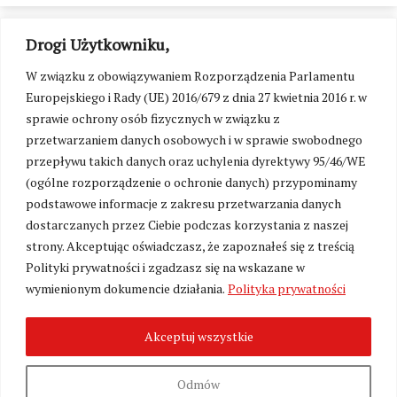
Drogi Użytkowniku,
W związku z obowiązywaniem Rozporządzenia Parlamentu
Europejskiego i Rady (UE) 2016/679 z dnia 27 kwietnia 2016 r. w
sprawie ochrony osób fizycznych w związku z
przetwarzaniem danych osobowych i w sprawie swobodnego
przepływu takich danych oraz uchylenia dyrektywy 95/46/WE
(ogólne rozporządzenie o ochronie danych) przypominamy
podstawowe informacje z zakresu przetwarzania danych
dostarczanych przez Ciebie podczas korzystania z naszej
strony. Akceptując oświadczasz, że zapoznałeś się z treścią
Polityki prywatności i zgadzasz się na wskazane w
Zmień ustawienia cookies
wymienionym dokumencie działania.
Polityka prywatności
Akceptuj wszystkie
©
Kresy24.pl
2026. Wszelkie Prawa Zastrzeżone.
O nas i Kontakt
|
Polityka prywatności
Produkcja:
Fundacja Wolność i Demokracja
Odmów