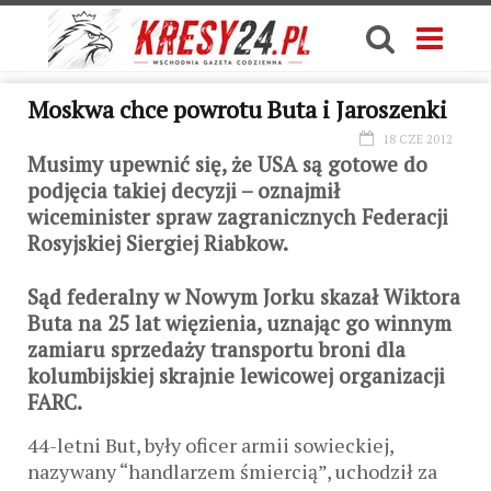
Moskwa chce powrotu Buta i Jaroszenki
18 CZE 2012
Musimy upewnić się, że USA są gotowe do
podjęcia takiej decyzji – oznajmił
wiceminister spraw zagranicznych Federacji
Rosyjskiej Siergiej Riabkow.
Sąd federalny w Nowym Jorku skazał Wiktora
Buta na 25 lat więzienia, uznając go winnym
zamiaru sprzedaży transportu broni dla
kolumbijskiej skrajnie lewicowej organizacji
FARC.
44-letni But, były oficer armii sowieckiej,
nazywany “handlarzem śmiercią”, uchodził za