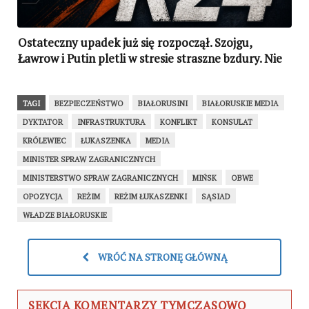
Ostateczny upadek już się rozpoczął. Szojgu,
Ławrow i Putin pletli w stresie straszne bzdury. Nie
najlepiej też wyglądali
TAGI
BEZPIECZEŃSTWO
BIAŁORUSINI
BIAŁORUSKIE MEDIA
DYKTATOR
INFRASTRUKTURA
KONFLIKT
KONSULAT
KRÓLEWIEC
ŁUKASZENKA
MEDIA
MINISTER SPRAW ZAGRANICZNYCH
MINISTERSTWO SPRAW ZAGRANICZNYCH
MIŃSK
OBWE
OPOZYCJA
REŻIM
REŻIM ŁUKASZENKI
SĄSIAD
WŁADZE BIAŁORUSKIE
WRÓĆ NA STRONĘ GŁÓWNĄ
SEKCJA KOMENTARZY TYMCZASOWO