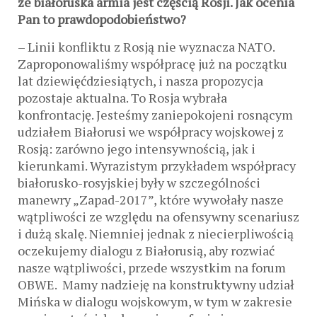
że białoruska armia jest częścią Rosji. Jak ocenia
Pan to prawdopodobieństwo?
– Linii konfliktu z Rosją nie wyznacza NATO.
Zaproponowaliśmy współpracę już na początku
lat dziewięćdziesiątych, i nasza propozycja
pozostaje aktualna. To Rosja wybrała
konfrontację. Jesteśmy zaniepokojeni rosnącym
udziałem Białorusi we współpracy wojskowej z
Rosją: zarówno jego intensywnością, jak i
kierunkami. Wyrazistym przykładem współpracy
białorusko-rosyjskiej były w szczególności
manewry „Zapad-2017”, które wywołały nasze
wątpliwości ze względu na ofensywny scenariusz
i dużą skalę. Niemniej jednak z niecierpliwością
oczekujemy dialogu z Białorusią, aby rozwiać
nasze wątpliwości, przede wszystkim na forum
OBWE. Mamy nadzieję na konstruktywny udział
Mińska w dialogu wojskowym, w tym w zakresie